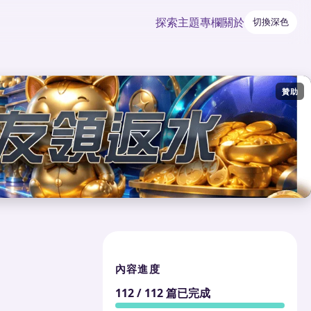
探索
主題
專欄
關於
切換深色
贊助
內容進度
112 / 112 篇已完成