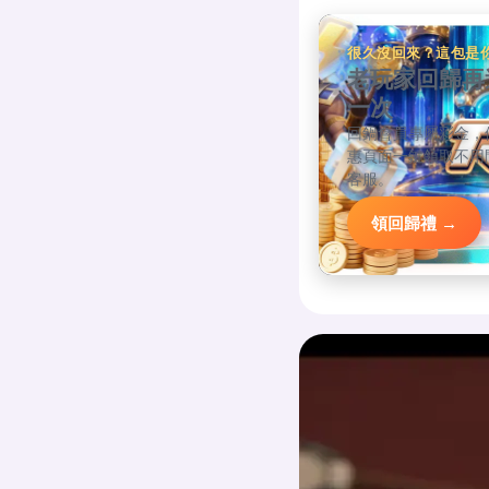
很久沒回來？這包是
老玩家回歸再
一次
回鍋會員專屬彩金，
惠頁面一鍵領取不用
客服。
領回歸禮 →