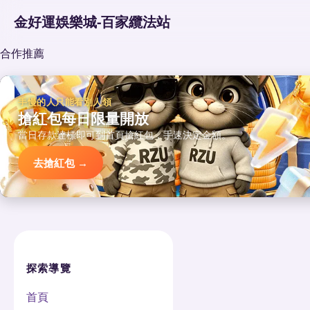
金好運娛樂城-百家纜法站
合作推薦
手慢的人只能看別人領
搶紅包每日限量開放
當日存款達標即可到首頁搶紅包，手速決定金額。
去搶紅包 →
探索導覽
首頁