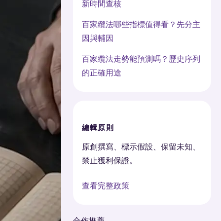
新時間查核
百家纜法哪些指標值得看？先分主
因與輔因
百家纜法走勢能預測嗎？歷史序列
的正確用途
編輯原則
原創撰寫、標示假設、保留未知、
禁止獲利保證。
查看完整政策
合作推薦