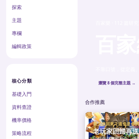
探索
主題
百家樂 · 112 篇研究
百家
專欄
編輯政策
不靠口號，從定義
核心分類
瀏覽 8 個完整主題 →
基礎入門
合作推薦
資料查證
機率價格
很久沒回來？這包是你
老玩家回歸再送
策略流程
回鍋會員專屬彩金，優