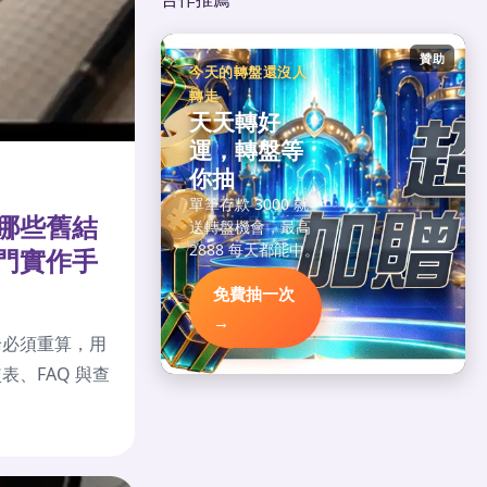
贊助
今天的轉盤還沒人
轉走
天天轉好
運，轉盤等
你抽
單筆存款 3000 就
哪些舊結
送轉盤機會，最高
2888 每天都能中。
門實作手
免費抽一次
→
論必須重算，用
、FAQ 與查