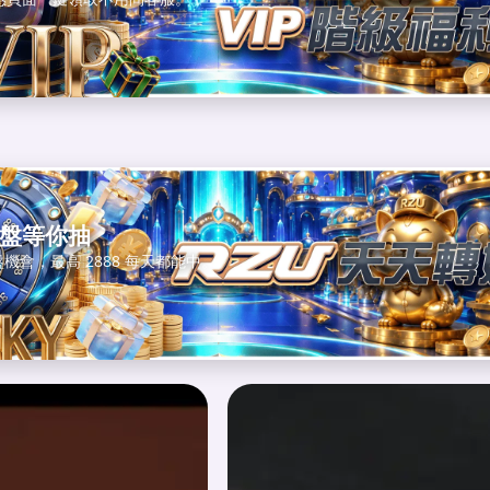
盤等你抽
盤機會，最高 2888 每天都能中。