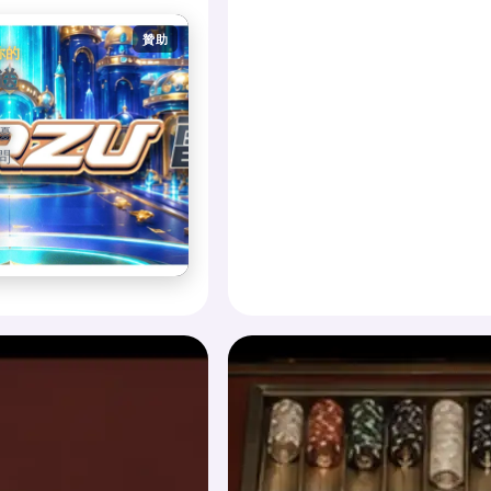
贊助
你的
送
優
問