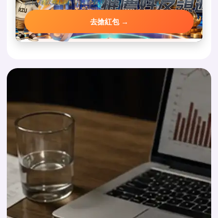
當日存款達標即可到首頁搶紅包，手速決定金額。
去搶紅包 →