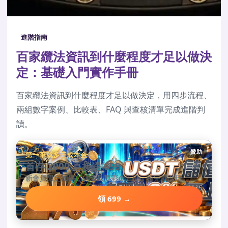
進階指南
百家纜法資訊到什麼程度才足以做決
定：基礎入門實作手冊
百家纜法資訊到什麼程度才足以做決定，用四步流程、
兩組數字案例、比較表、FAQ 與查核清單完成進階判
讀。
贊助
第一筆就多三成本金
首存 2000 直接送 699
新會員限定加碼，碼量只要彩金五倍，領完就能玩。
領 699 →