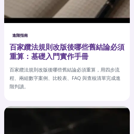
進階指南
百家纜法規則改版後哪些舊結論必須
重算：基礎入門實作手冊
百家纜法規則改版後哪些舊結論必須重算，用四步流
程、兩組數字案例、比較表、FAQ 與查核清單完成進
階判讀。