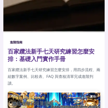
進階指南
百家纜法新手七天研究練習怎麼安
排：基礎入門實作手冊
百家纜法新手七天研究練習怎麼安排，用四步流程、兩
組數字案例、比較表、FAQ 與查核清單完成進階判
讀。
贊助
手慢的人只能看別人領
搶紅包每日限量開放