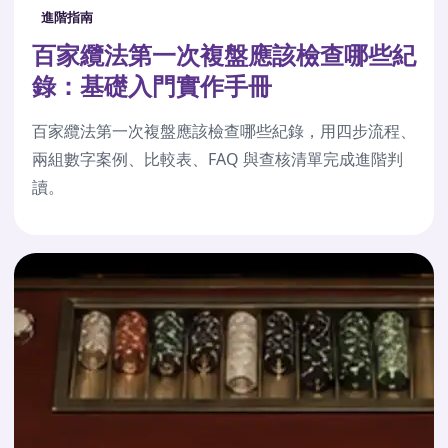
進階指南
百家纜法第一次複盤應該檢查哪些紀
錄：基礎入門實作手冊
百家纜法第一次複盤應該檢查哪些紀錄，用四步流程、
兩組數字案例、比較表、FAQ 與查核清單完成進階判
讀。