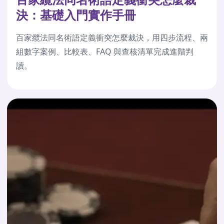
決：基礎入門實作手冊
百家纜法同名術語定義衝突怎麼裁決，用四步流程、兩
組數字案例、比較表、FAQ 與查核清單完成進階判
讀。