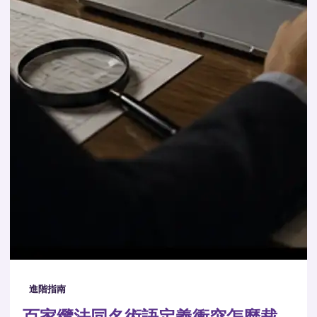
進階指南
百家纜法同名術語定義衝突怎麼裁