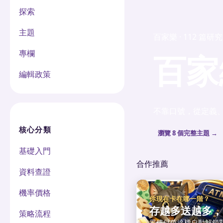
探索
主題
百家樂 · 112 篇研究
百家
專欄
編輯政策
不靠口號，從定義
核心分類
瀏覽 8 個完整主題 →
基礎入門
合作推薦
資料查證
機率價格
你現在卡在哪一階？
存越多送越多，
策略流程
累積儲值達標自動解鎖