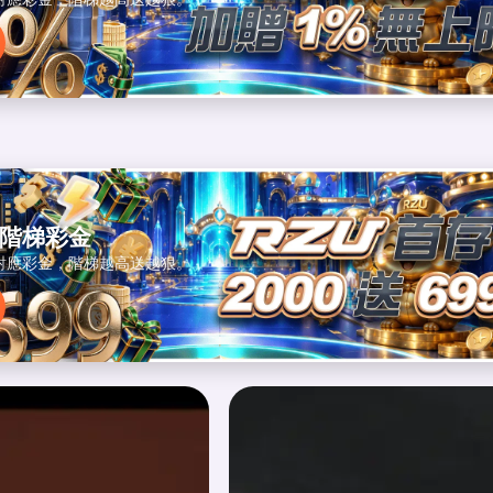
階梯彩金
對應彩金，階梯越高送越狠。