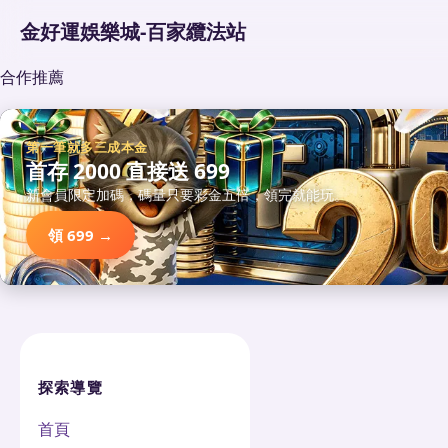
金好運娛樂城-百家纜法站
合作推薦
第一筆就多三成本金
首存 2000 直接送 699
新會員限定加碼，碼量只要彩金五倍，領完就能玩。
領 699 →
探索導覽
首頁