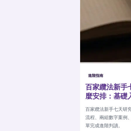
進階指南
百家纜法新手
麼安排：基礎
百家纜法新手七天研
流程、兩組數字案例、
單完成進階判讀。