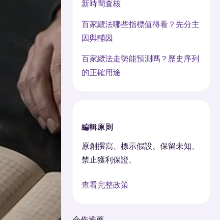
新時間查核
百家纜法哪些指標值得看？先分主
因與輔因
百家纜法走勢能預測嗎？歷史序列
的正確用途
編輯原則
原創撰寫、標示假設、保留未知、
禁止獲利保證。
查看完整政策
合作推薦