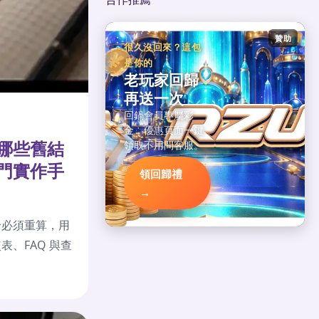
贊助
很久沒回來？這包
是你的
老玩家回歸
再送一次
回鍋會員專屬彩
金，優惠頁面一鍵
哪些舊結
領取不用問客服。
門實作手
領回歸禮
→
論必須重算，用
、FAQ 與查