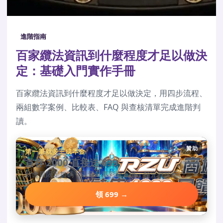
進階指南
百家纜法資訊到什麼程度才足以做決
定：基礎入門實作手冊
百家纜法資訊到什麼程度才足以做決定，用四步流程、
兩組數字案例、比較表、FAQ 與查核清單完成進階判
讀。
贊助
第一筆就多三成本金
首存 2000 直接送 699
新會員限定加碼，碼量只要彩金五倍，領完就能玩。
領 699 →