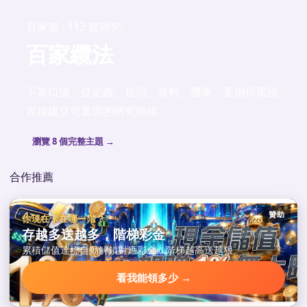
百家樂 · 112 篇研究
百家纜法
不靠口號，從定義、規則、資料、機率、案例與風險
界線建立可重現的研究路線。
瀏覽 8 個完整主題 →
合作推薦
贊助
你現在卡在哪一階？
存越多送越多，階梯彩金
累積儲值達標自動解鎖對應彩金，階梯越高送越狠。
看我能領多少 →