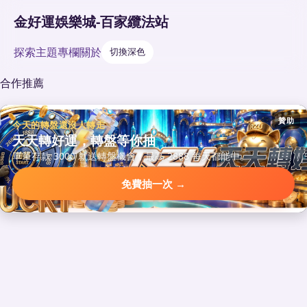
金好運娛樂城-百家纜法站
探索
主題
專欄
關於
切換深色
合作推薦
贊助
今天的轉盤還沒人轉走
天天轉好運，轉盤等你抽
單筆存款 3000 就送轉盤機會，最高 2888 每天都能中。
免費抽一次 →