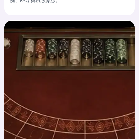
例、FAQ 與風險界線。