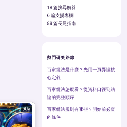
18 篇搜尋解答
6 篇支援專欄
88 篇長尾指南
熱門研究路線
百家纜法是什麼？先用一頁弄懂核
心定義
百家纜法怎麼看？從資料口徑到結
論的完整順序
百家纜法規則有哪些？開始前必查
贊助
的條件