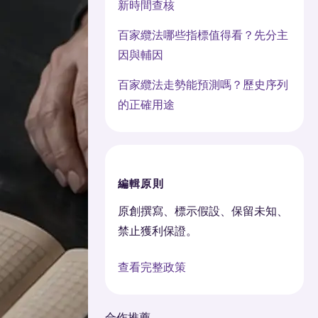
新時間查核
百家纜法哪些指標值得看？先分主
因與輔因
百家纜法走勢能預測嗎？歷史序列
的正確用途
編輯原則
原創撰寫、標示假設、保留未知、
禁止獲利保證。
查看完整政策
合作推薦