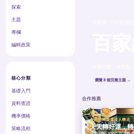
探索
主題
百家樂 · 112 篇研究
百家
專欄
編輯政策
不靠口號，從定義
核心分類
瀏覽 8 個完整主題 →
基礎入門
合作推薦
資料查證
機率價格
今天的轉盤還沒人轉走
天天轉好運，轉
策略流程
單筆存款 3000 就送轉