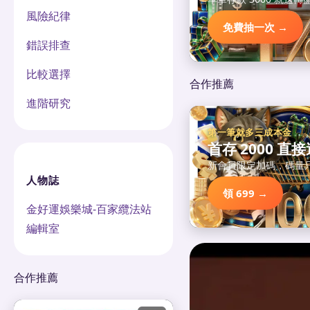
風險紀律
免費抽一次 →
錯誤排查
比較選擇
合作推薦
進階研究
第一筆就多三成本金
首存 2000 直接
新會員限定加碼，碼量
人物誌
領 699 →
金好運娛樂城-百家纜法站
編輯室
合作推薦