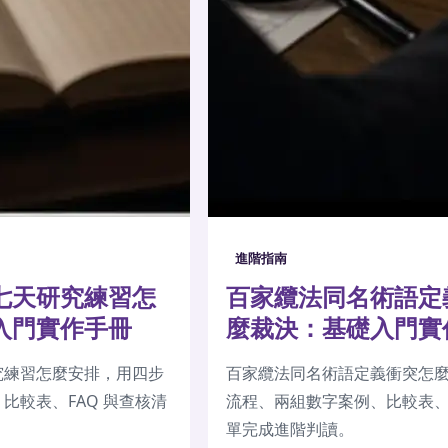
進階指南
七天研究練習怎
百家纜法同名術語定
入門實作手冊
麼裁決：基礎入門實
究練習怎麼安排，用四步
百家纜法同名術語定義衝突怎
比較表、FAQ 與查核清
流程、兩組數字案例、比較表、F
單完成進階判讀。