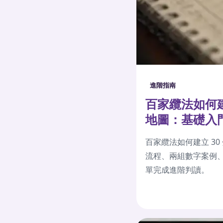
進階指南
百家纜法如何建
地圖：基礎入
百家纜法如何建立 3
流程、兩組數字案例、
單完成進階判讀。