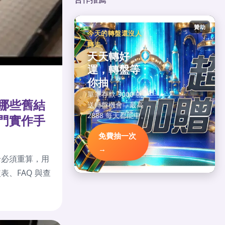
贊助
今天的轉盤還沒人
轉走
天天轉好
運，轉盤等
你抽
單筆存款 3000 就
哪些舊結
送轉盤機會，最高
2888 每天都能中。
門實作手
免費抽一次
→
論必須重算，用
、FAQ 與查