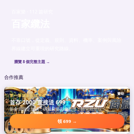
百家樂 · 112 篇研究
百家纜法
不靠口號，從定義、規則、資料、機率、案例與風險
界線建立可重現的研究路線。
瀏覽 8 個完整主題 →
合作推薦
贊助
第一筆就多三成本金
首存 2000 直接送 699
新會員限定加碼，碼量只要彩金五倍，領完就能玩。
領 699 →