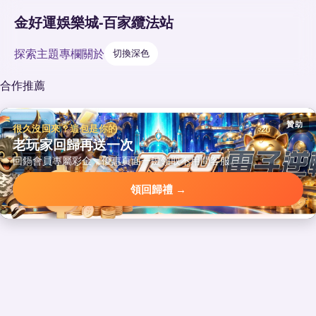
金好運娛樂城-百家纜法站
探索
主題
專欄
關於
切換深色
合作推薦
贊助
很久沒回來？這包是你的
老玩家回歸再送一次
回鍋會員專屬彩金，優惠頁面一鍵領取不用問客服。
領回歸禮 →