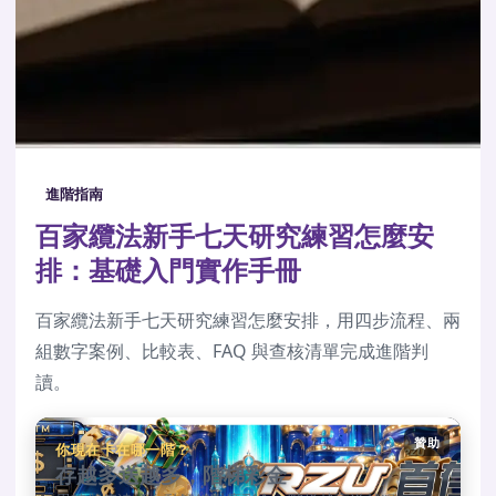
進階指南
百家纜法新手七天研究練習怎麼安
排：基礎入門實作手冊
百家纜法新手七天研究練習怎麼安排，用四步流程、兩
組數字案例、比較表、FAQ 與查核清單完成進階判
讀。
贊助
你現在卡在哪一階？
存越多送越多，階梯彩金