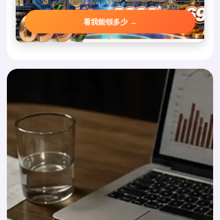
累積儲值達標自動解鎖對應彩金，階梯越高送越狠。
看我能領多少 →