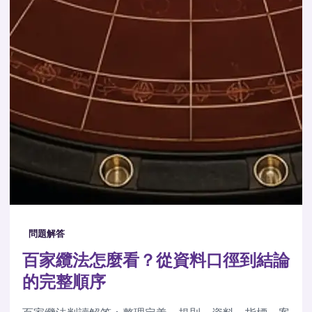
問題解答
百家纜法怎麼看？從資料口徑到結論
的完整順序