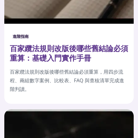
進階指南
百家纜法規則改版後哪些舊結論必須
重算：基礎入門實作手冊
百家纜法規則改版後哪些舊結論必須重算，用四步流
程、兩組數字案例、比較表、FAQ 與查核清單完成進
階判讀。