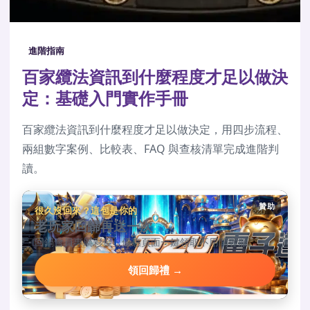
進階指南
百家纜法資訊到什麼程度才足以做決
定：基礎入門實作手冊
百家纜法資訊到什麼程度才足以做決定，用四步流程、
兩組數字案例、比較表、FAQ 與查核清單完成進階判
讀。
贊助
很久沒回來？這包是你的
老玩家回歸再送一次
回鍋會員專屬彩金，優惠頁面一鍵領取不用問客服。
領回歸禮 →