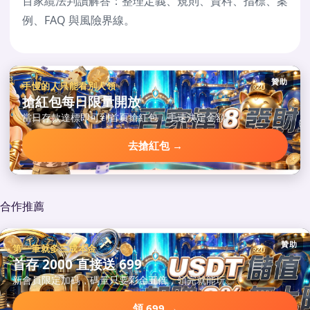
百家纜法判讀解答：整理定義、規則、資料、指標、案
例、FAQ 與風險界線。
贊助
手慢的人只能看別人領
搶紅包每日限量開放
當日存款達標即可到首頁搶紅包，手速決定金額。
去搶紅包 →
合作推薦
贊助
第一筆就多三成本金
首存 2000 直接送 699
新會員限定加碼，碼量只要彩金五倍，領完就能玩。
領 699 →