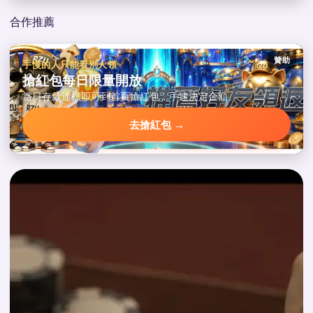
合作推薦
贊助
手慢的人只能看別人領
搶紅包每日限量開放
當日存款達標即可到首頁搶紅包，手速決定金額。
去搶紅包 →