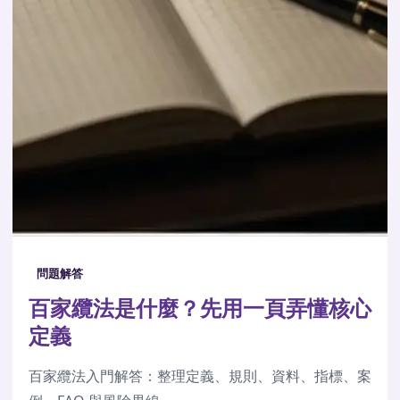
問題解答
百家纜法是什麼？先用一頁弄懂核心
定義
百家纜法入門解答：整理定義、規則、資料、指標、案