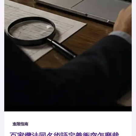
進階指南
百家纜法同名術語定義衝突怎麼裁