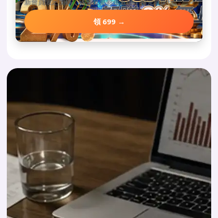
新會員限定加碼，碼量只要彩金五倍，領完就能玩。
領 699 →