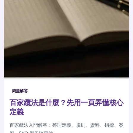
問題解答
百家纜法是什麼？先用一頁弄懂核心
定義
百家纜法入門解答：整理定義、規則、資料、指標、案