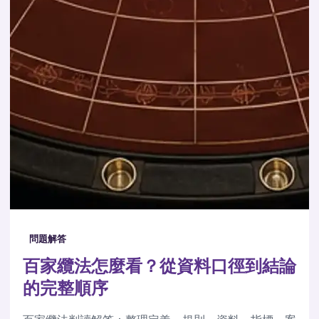
問題解答
百家纜法怎麼看？從資料口徑到結論
的完整順序