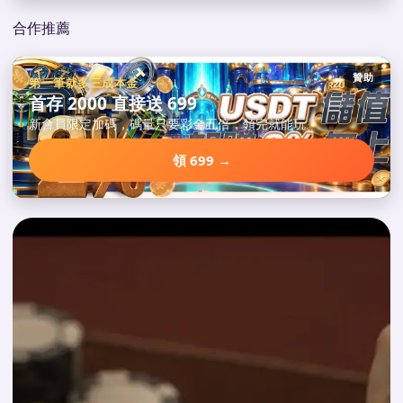
合作推薦
贊助
第一筆就多三成本金
首存 2000 直接送 699
新會員限定加碼，碼量只要彩金五倍，領完就能玩。
領 699 →