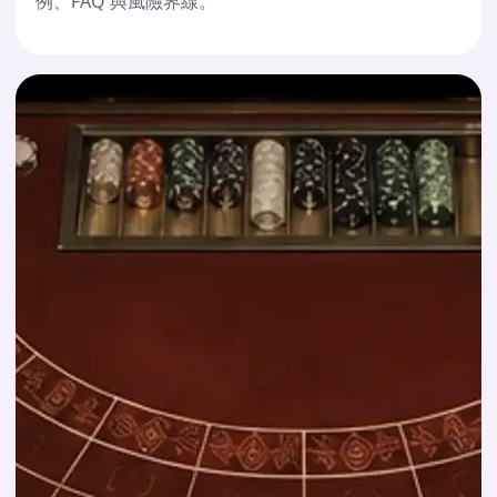
例、FAQ 與風險界線。