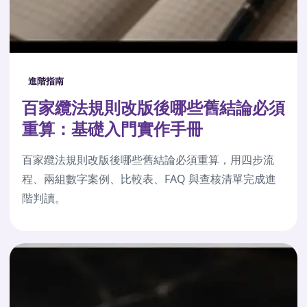
進階指南
百家纜法規則改版後哪些舊結論必須
重算：基礎入門實作手冊
百家纜法規則改版後哪些舊結論必須重算，用四步流
程、兩組數字案例、比較表、FAQ 與查核清單完成進
階判讀。