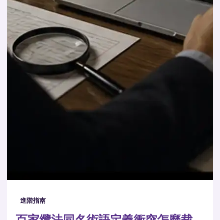
進階指南
百家纜法同名術語定義衝突怎麼裁