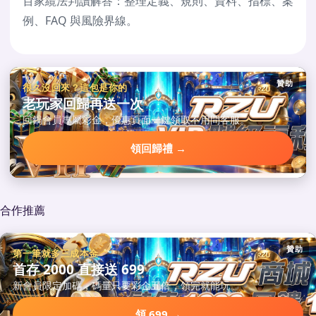
百家纜法判讀解答：整理定義、規則、資料、指標、案
例、FAQ 與風險界線。
贊助
很久沒回來？這包是你的
老玩家回歸再送一次
回鍋會員專屬彩金，優惠頁面一鍵領取不用問客服。
領回歸禮 →
合作推薦
贊助
第一筆就多三成本金
首存 2000 直接送 699
新會員限定加碼，碼量只要彩金五倍，領完就能玩。
領 699 →