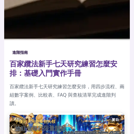
進階指南
百家纜法新手七天研究練習怎麼安
排：基礎入門實作手冊
百家纜法新手七天研究練習怎麼安排，用四步流程、兩
組數字案例、比較表、FAQ 與查核清單完成進階判
讀。
贊助
手慢的人只能看別人領
搶紅包每日限量開放