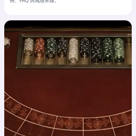
例、FAQ 與風險界線。