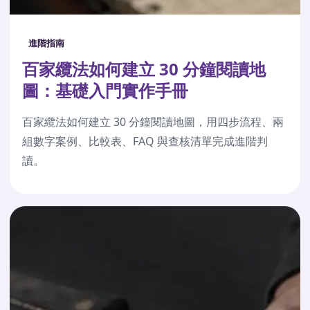
進階指南
百家纜法如何建立 30 分鐘閱讀地
圖：基礎入門實作手冊
百家纜法如何建立 30 分鐘閱讀地圖，用四步流程、兩
組數字案例、比較表、FAQ 與查核清單完成進階判
讀。