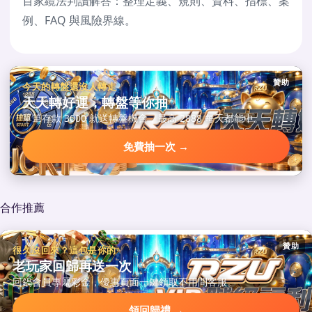
百家纜法判讀解答：整理定義、規則、資料、指標、案
例、FAQ 與風險界線。
贊助
今天的轉盤還沒人轉走
天天轉好運，轉盤等你抽
單筆存款 3000 就送轉盤機會，最高 2888 每天都能中。
免費抽一次 →
合作推薦
贊助
很久沒回來？這包是你的
老玩家回歸再送一次
回鍋會員專屬彩金，優惠頁面一鍵領取不用問客服。
領回歸禮 →