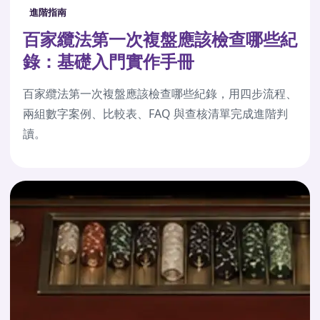
進階指南
百家纜法第一次複盤應該檢查哪些紀
錄：基礎入門實作手冊
百家纜法第一次複盤應該檢查哪些紀錄，用四步流程、
兩組數字案例、比較表、FAQ 與查核清單完成進階判
讀。