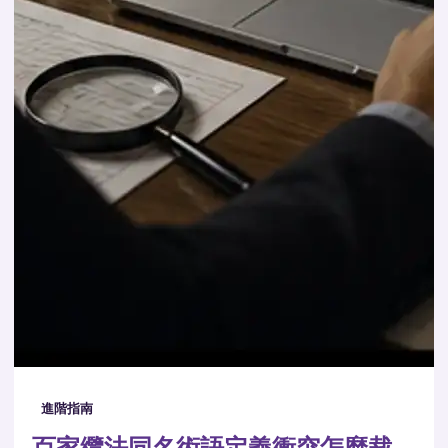
進階指南
百家纜法同名術語定義衝突怎麼裁