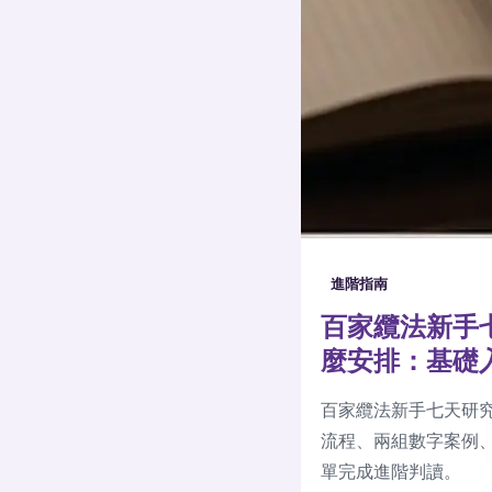
進階指南
百家纜法新手
麼安排：基礎
百家纜法新手七天研
流程、兩組數字案例、
單完成進階判讀。