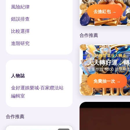
風險紀律
去搶紅包 →
錯誤排查
比較選擇
合作推薦
進階研究
今天的轉盤還沒人轉走
天天轉好運，轉
單筆存款 3000 就送轉
人物誌
免費抽一次 →
金好運娛樂城-百家纜法站
編輯室
合作推薦