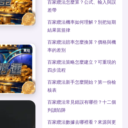
百家纜法怎麼算？公式、輸入與誤
差帶
百家纜法機率如何理解？別把短期
結果當規律
百家纜法賠率怎麼換算？價格與機
率的差別
贊助
百家纜法策略怎麼建立？可重現的
四步流程
百家纜法新手怎麼開始？第一份檢
核表
百家纜法常見錯誤有哪些？十二個
判讀陷阱
百家纜法數據去哪裡看？來源與更