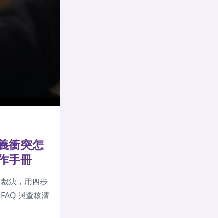
義衝突怎
作手冊
麼裁決，用四步
AQ 與查核清