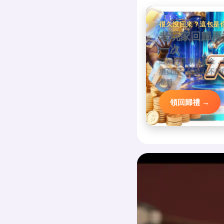
很久沒回來？這包是
老玩家回歸再
一次
回鍋會員專屬彩金，
惠頁面一鍵領取不用
客服。
領回歸禮 →