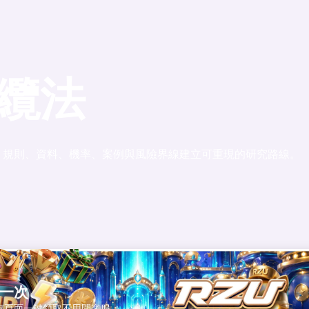
纜法
、規則、資料、機率、案例與風險界線建立可重現的研究路線。
的
一次
惠頁面一鍵領取不用問客服。