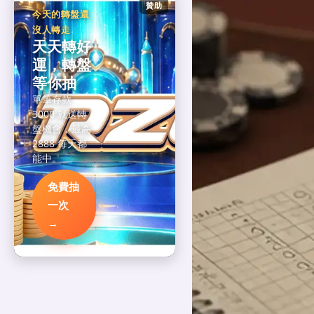
贊助
今天的轉盤還
沒人轉走
天天轉好
運，轉盤
等你抽
單筆存款
3000 就送轉
盤機會，最高
2888 每天都
能中。
免費抽
一次
→