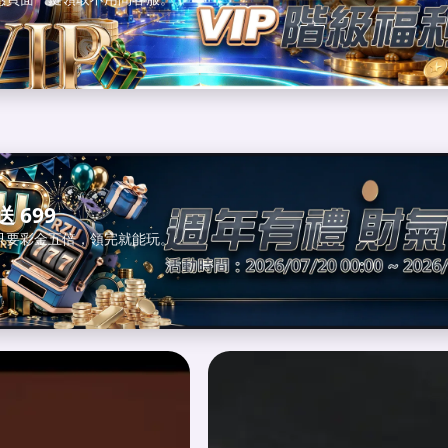
送 699
只要彩金五倍，領完就能玩。