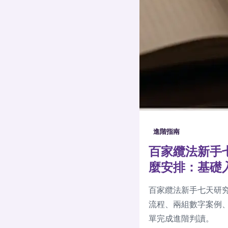
進階指南
百家纜法新手
麼安排：基礎
百家纜法新手七天研
流程、兩組數字案例、
單完成進階判讀。