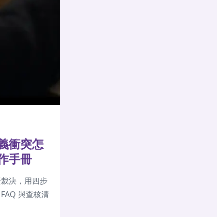
義衝突怎
作手冊
麼裁決，用四步
AQ 與查核清