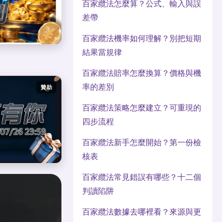
百家纜法怎麼算？公式、輸入與誤
差帶
百家纜法機率如何理解？別把短期
結果當規律
百家纜法賠率怎麼換算？價格與機
率的差別
贊助
百家纜法策略怎麼建立？可重現的
四步流程
百家纜法新手怎麼開始？第一份檢
核表
百家纜法常見錯誤有哪些？十二個
判讀陷阱
百家纜法數據去哪裡看？來源與更