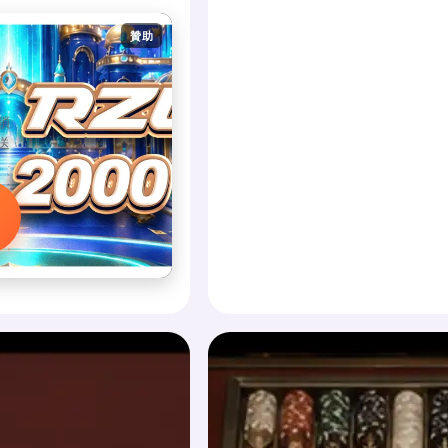
贊助
，
鎖
送