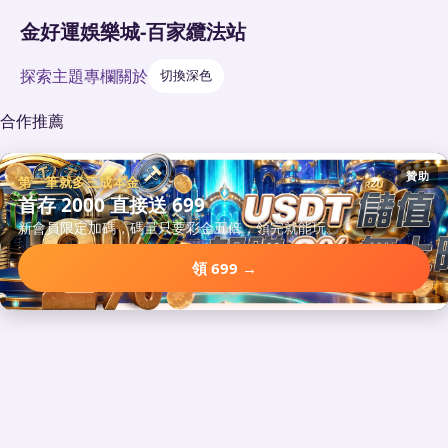
金好運娛樂城-百家纜法站
探索
主題
專欄
關於
切換深色
合作推薦
贊助
第一筆就多三成本金
首存 2000 直接送 699
新會員限定加碼，碼量只要彩金五倍，領完就能玩。
領 699 →