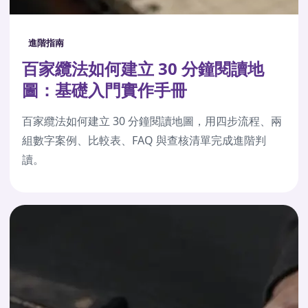
進階指南
百家纜法如何建立 30 分鐘閱讀地
圖：基礎入門實作手冊
百家纜法如何建立 30 分鐘閱讀地圖，用四步流程、兩
組數字案例、比較表、FAQ 與查核清單完成進階判
讀。