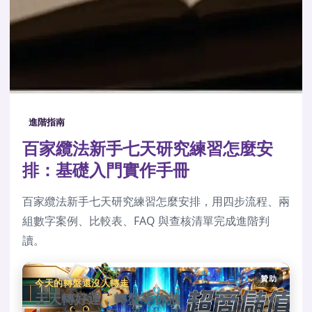
進階指南
百家纜法新手七天研究練習怎麼安
排：基礎入門實作手冊
百家纜法新手七天研究練習怎麼安排，用四步流程、兩
組數字案例、比較表、FAQ 與查核清單完成進階判
讀。
贊助
今天的轉盤還沒人轉走
天天轉好運，轉盤等你抽