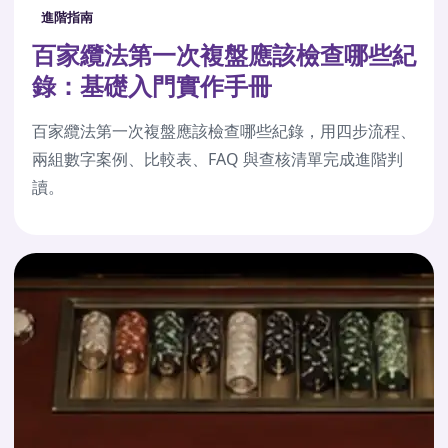
進階指南
百家纜法第一次複盤應該檢查哪些紀
錄：基礎入門實作手冊
百家纜法第一次複盤應該檢查哪些紀錄，用四步流程、
兩組數字案例、比較表、FAQ 與查核清單完成進階判
讀。