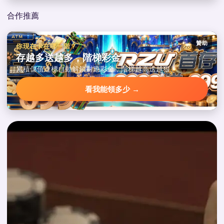
合作推薦
贊助
你現在卡在哪一階？
存越多送越多，階梯彩金
累積儲值達標自動解鎖對應彩金，階梯越高送越狠。
看我能領多少 →