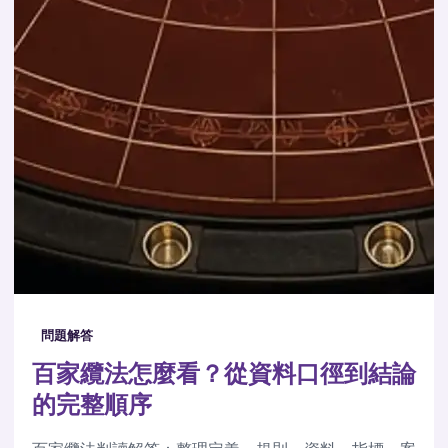
問題解答
百家纜法怎麼看？從資料口徑到結論
的完整順序