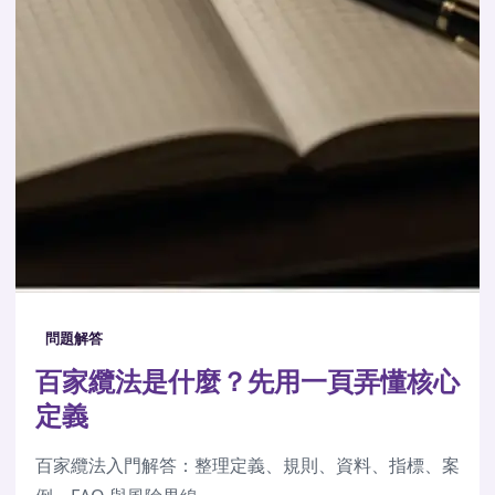
問題解答
百家纜法是什麼？先用一頁弄懂核心
定義
百家纜法入門解答：整理定義、規則、資料、指標、案