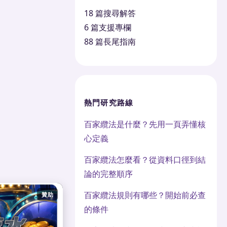
18 篇搜尋解答
6 篇支援專欄
88 篇長尾指南
熱門研究路線
百家纜法是什麼？先用一頁弄懂核
心定義
百家纜法怎麼看？從資料口徑到結
論的完整順序
百家纜法規則有哪些？開始前必查
贊助
的條件