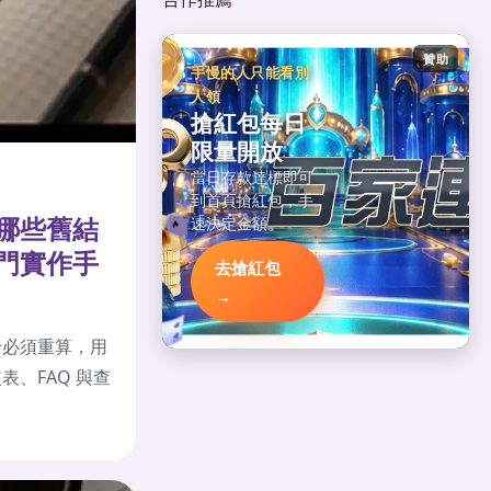
贊助
手慢的人只能看別
人領
搶紅包每日
限量開放
當日存款達標即可
到首頁搶紅包，手
哪些舊結
速決定金額。
門實作手
去搶紅包
→
論必須重算，用
、FAQ 與查