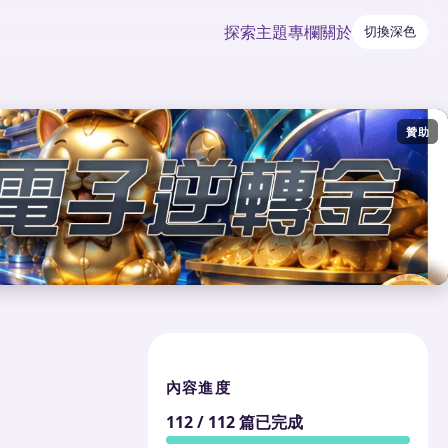
探索
主題
專欄
關於
切換深色
贊助
內容進度
112 / 112 篇已完成