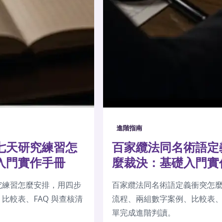
進階指南
七天研究練習怎
百家纜法同名術語定
入門實作手冊
麼裁決：基礎入門實
究練習怎麼安排，用四步
百家纜法同名術語定義衝突怎
比較表、FAQ 與查核清
流程、兩組數字案例、比較表、F
單完成進階判讀。