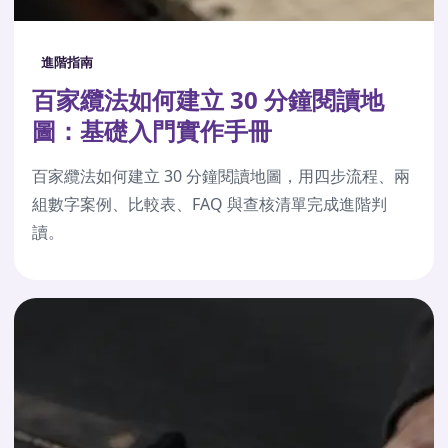
進階指南
百家纜法如何建立 30 分鐘閱讀地
圖：基礎入門實作手冊
百家纜法如何建立 30 分鐘閱讀地圖，用四步流程、兩
組數字案例、比較表、FAQ 與查核清單完成進階判
讀。