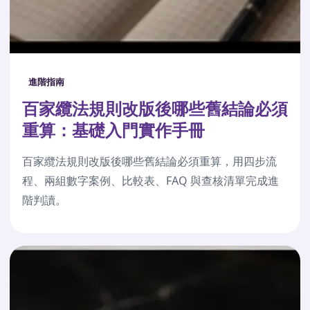
進階指南
百家纜法規則改版後哪些舊結論必須
重算：基礎入門實作手冊
百家纜法規則改版後哪些舊結論必須重算，用四步流
程、兩組數字案例、比較表、FAQ 與查核清單完成進
階判讀。