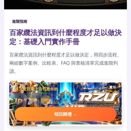
進階指南
百家纜法資訊到什麼程度才足以做決
定：基礎入門實作手冊
百家纜法資訊到什麼程度才足以做決定，用四步流程、
兩組數字案例、比較表、FAQ 與查核清單完成進階判
讀。
贊助
很久沒回來？這包是你的
老玩家回歸再送一次
回鍋會員專屬彩金，優惠頁面一鍵領取不用問客服。
領回歸禮 →