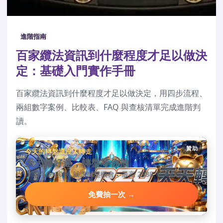
進階指南
百家纜法資訊到什麼程度才足以做決
定：基礎入門實作手冊
百家纜法資訊到什麼程度才足以做決定，用四步流程、
兩組數字案例、比較表、FAQ 與查核清單完成進階判
讀。
贊助
今天的轉盤還沒人轉走
天天轉好運，轉盤等你抽
單筆存款 3000 就送轉盤機會，最高 2888 每天都能中。
免費抽一次 →