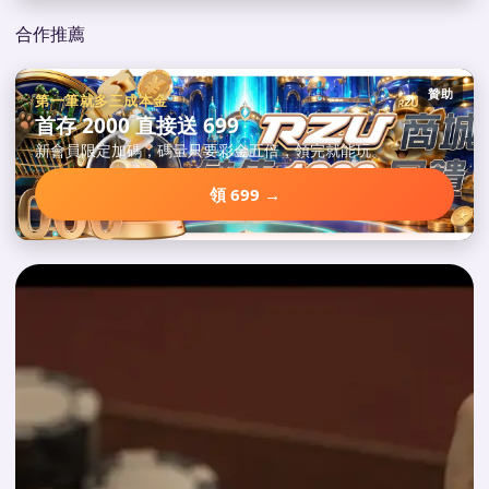
合作推薦
贊助
第一筆就多三成本金
首存 2000 直接送 699
新會員限定加碼，碼量只要彩金五倍，領完就能玩。
領 699 →