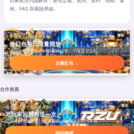
百家纜法判讀解答：整理定義、規則、資料、指標、案
例、FAQ 與風險界線。
贊助
手慢的人只能看別人領
搶紅包每日限量開放
當日存款達標即可到首頁搶紅包，手速決定金額。
去搶紅包 →
合作推薦
贊助
很久沒回來？這包是你的
老玩家回歸再送一次
回鍋會員專屬彩金，優惠頁面一鍵領取不用問客服。
領回歸禮 →