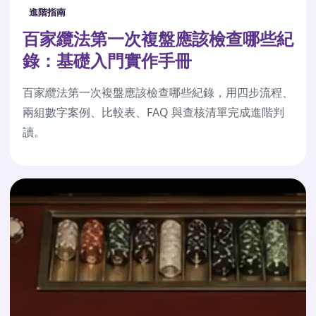
進階指南
百家纜法第一次複盤應該檢查哪些紀
錄：基礎入門實作手冊
百家纜法第一次複盤應該檢查哪些紀錄，用四步流程、
兩組數字案例、比較表、FAQ 與查核清單完成進階判
讀。