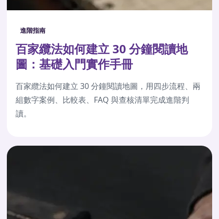
進階指南
百家纜法如何建立 30 分鐘閱讀地
圖：基礎入門實作手冊
百家纜法如何建立 30 分鐘閱讀地圖，用四步流程、兩
組數字案例、比較表、FAQ 與查核清單完成進階判
讀。