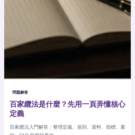
問題解答
百家纜法是什麼？先用一頁弄懂核心
定義
百家纜法入門解答：整理定義、規則、資料、指標、案