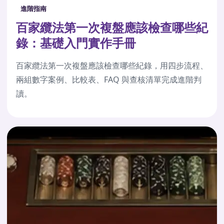
進階指南
百家纜法第一次複盤應該檢查哪些紀
錄：基礎入門實作手冊
百家纜法第一次複盤應該檢查哪些紀錄，用四步流程、
兩組數字案例、比較表、FAQ 與查核清單完成進階判
讀。