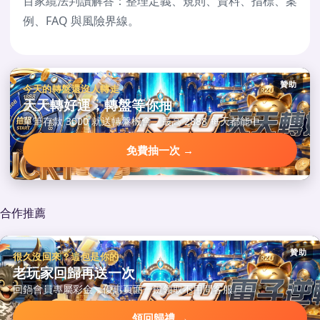
百家纜法判讀解答：整理定義、規則、資料、指標、案
例、FAQ 與風險界線。
贊助
今天的轉盤還沒人轉走
天天轉好運，轉盤等你抽
單筆存款 3000 就送轉盤機會，最高 2888 每天都能中。
免費抽一次 →
合作推薦
贊助
很久沒回來？這包是你的
老玩家回歸再送一次
回鍋會員專屬彩金，優惠頁面一鍵領取不用問客服。
領回歸禮 →