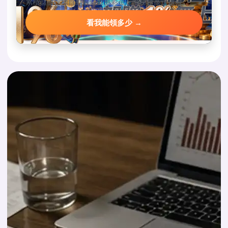
累積儲值達標自動解鎖對應彩金，階梯越高送越狠。
看我能領多少 →