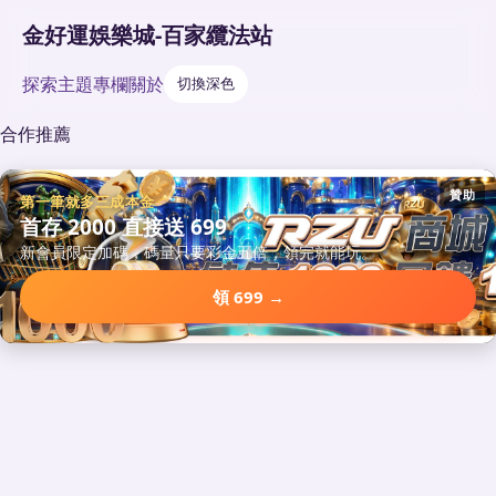
金好運娛樂城-百家纜法站
探索
主題
專欄
關於
切換深色
合作推薦
贊助
第一筆就多三成本金
首存 2000 直接送 699
新會員限定加碼，碼量只要彩金五倍，領完就能玩。
領 699 →