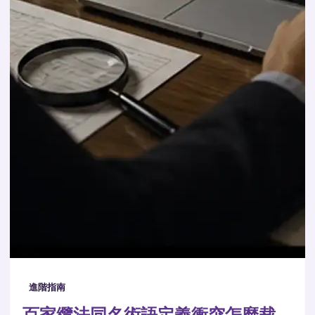
進階指南
百家纜法同名術語定義衝突怎麼裁