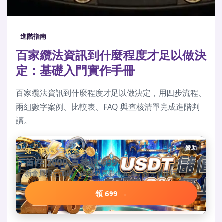
進階指南
百家纜法資訊到什麼程度才足以做決
定：基礎入門實作手冊
百家纜法資訊到什麼程度才足以做決定，用四步流程、
兩組數字案例、比較表、FAQ 與查核清單完成進階判
讀。
贊助
第一筆就多三成本金
首存 2000 直接送 699
新會員限定加碼，碼量只要彩金五倍，領完就能玩。
領 699 →