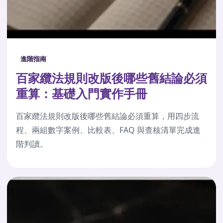
進階指南
百家纜法規則改版後哪些舊結論必須
重算：基礎入門實作手冊
百家纜法規則改版後哪些舊結論必須重算，用四步流
程、兩組數字案例、比較表、FAQ 與查核清單完成進
階判讀。