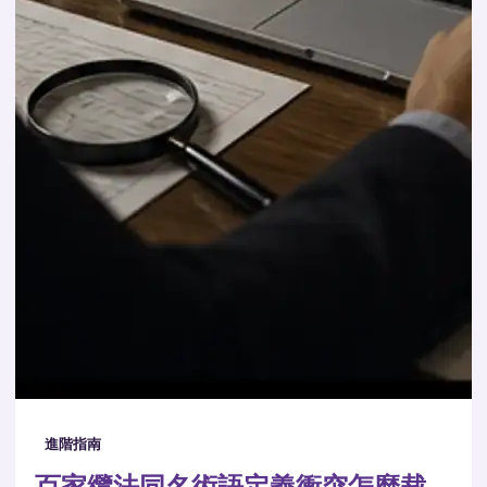
進階指南
百家纜法同名術語定義衝突怎麼裁