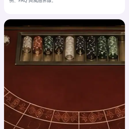
例、FAQ 與風險界線。