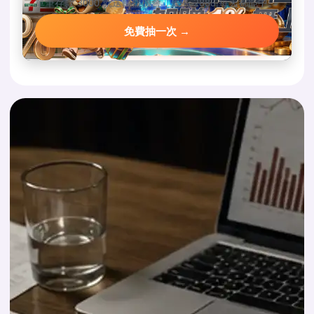
單筆存款 3000 就送轉盤機會，最高 2888 每天都能中。
免費抽一次 →