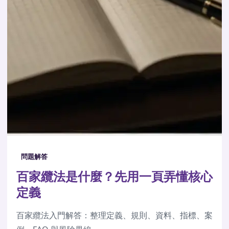
問題解答
百家纜法是什麼？先用一頁弄懂核心
定義
百家纜法入門解答：整理定義、規則、資料、指標、案