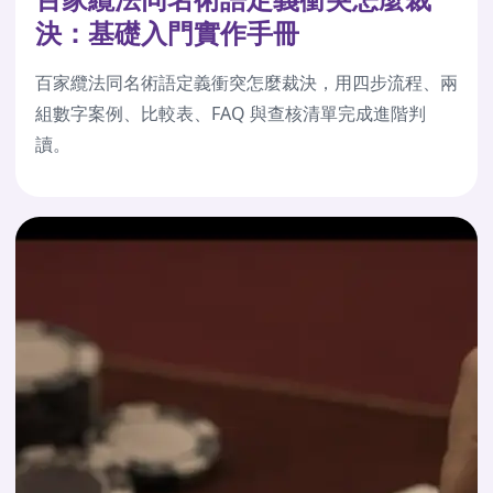
決：基礎入門實作手冊
百家纜法同名術語定義衝突怎麼裁決，用四步流程、兩
組數字案例、比較表、FAQ 與查核清單完成進階判
讀。