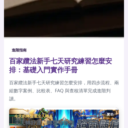
進階指南
百家纜法新手七天研究練習怎麼安
排：基礎入門實作手冊
百家纜法新手七天研究練習怎麼安排，用四步流程、兩
組數字案例、比較表、FAQ 與查核清單完成進階判
讀。
贊助
今天的轉盤還沒人轉走
天天轉好運，轉盤等你抽