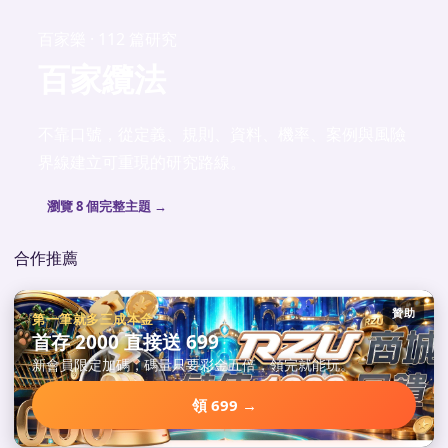
百家樂 · 112 篇研究
百家纜法
不靠口號，從定義、規則、資料、機率、案例與風險
界線建立可重現的研究路線。
瀏覽 8 個完整主題 →
合作推薦
贊助
第一筆就多三成本金
首存 2000 直接送 699
新會員限定加碼，碼量只要彩金五倍，領完就能玩。
領 699 →