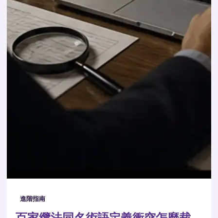
進階指南
百家纜法同名術語定義衝突怎麼裁