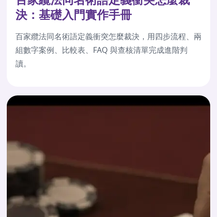
決：基礎入門實作手冊
百家纜法同名術語定義衝突怎麼裁決，用四步流程、兩
組數字案例、比較表、FAQ 與查核清單完成進階判
讀。