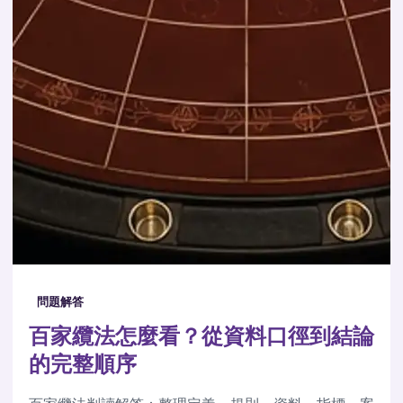
問題解答
百家纜法怎麼看？從資料口徑到結論
的完整順序