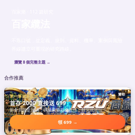
百家樂 · 112 篇研究
百家纜法
不靠口號，從定義、規則、資料、機率、案例與風險
界線建立可重現的研究路線。
瀏覽 8 個完整主題 →
合作推薦
贊助
第一筆就多三成本金
首存 2000 直接送 699
新會員限定加碼，碼量只要彩金五倍，領完就能玩。
領 699 →