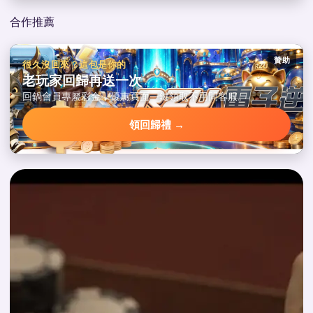
合作推薦
贊助
很久沒回來？這包是你的
老玩家回歸再送一次
回鍋會員專屬彩金，優惠頁面一鍵領取不用問客服。
領回歸禮 →