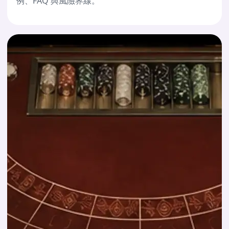
例、FAQ 與風險界線。