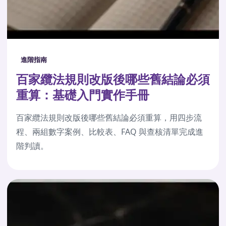
進階指南
百家纜法規則改版後哪些舊結論必須
重算：基礎入門實作手冊
百家纜法規則改版後哪些舊結論必須重算，用四步流
程、兩組數字案例、比較表、FAQ 與查核清單完成進
階判讀。