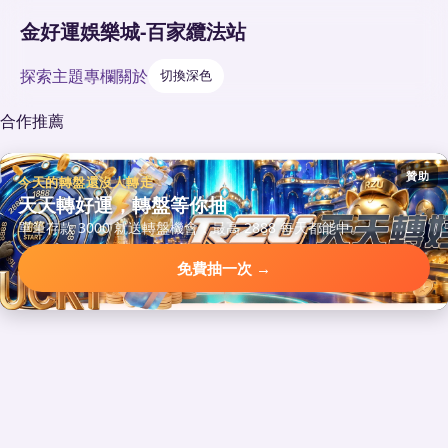
金好運娛樂城-百家纜法站
探索
主題
專欄
關於
切換深色
合作推薦
贊助
今天的轉盤還沒人轉走
天天轉好運，轉盤等你抽
單筆存款 3000 就送轉盤機會，最高 2888 每天都能中。
免費抽一次 →