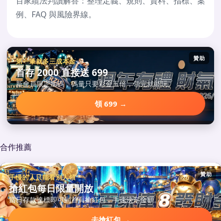
百家纜法判讀解答：整理定義、規則、資料、指標、案
例、FAQ 與風險界線。
贊助
第一筆就多三成本金
首存 2000 直接送 699
新會員限定加碼，碼量只要彩金五倍，領完就能玩。
領 699 →
合作推薦
贊助
手慢的人只能看別人領
搶紅包每日限量開放
當日存款達標即可到首頁搶紅包，手速決定金額。
去搶紅包 →