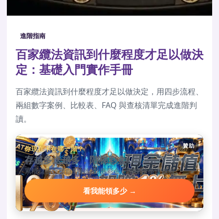
進階指南
百家纜法資訊到什麼程度才足以做決
定：基礎入門實作手冊
百家纜法資訊到什麼程度才足以做決定，用四步流程、
兩組數字案例、比較表、FAQ 與查核清單完成進階判
讀。
贊助
你現在卡在哪一階？
存越多送越多，階梯彩金
累積儲值達標自動解鎖對應彩金，階梯越高送越狠。
看我能領多少 →