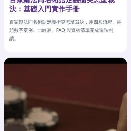
決：基礎入門實作手冊
百家纜法同名術語定義衝突怎麼裁決，用四步流程、兩
組數字案例、比較表、FAQ 與查核清單完成進階判
讀。