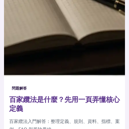
問題解答
百家纜法是什麼？先用一頁弄懂核心
定義
百家纜法入門解答：整理定義、規則、資料、指標、案