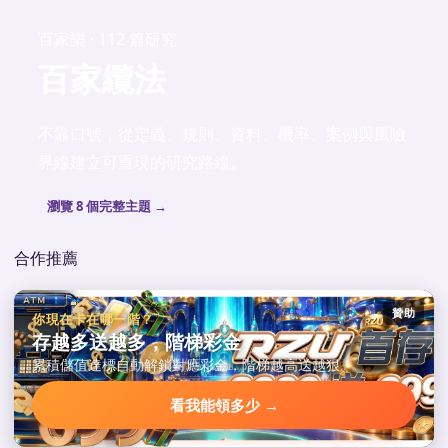
百家樂 · 112 篇研究
百家纜法
不靠口號，從定義、規則、資料、機率、案例與風險
界線建立可重現的研究路線。
瀏覽 8 個完整主題 →
合作推薦
贊助
你現在卡在哪一階？
存越多送越多，階梯彩金
累積儲值達標自動解鎖對應彩金，階梯越高送越狠。
看我能領多少 →