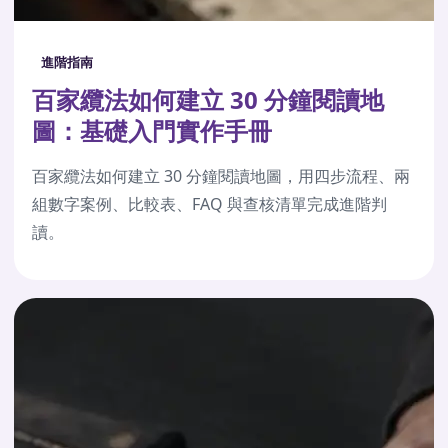
進階指南
百家纜法如何建立 30 分鐘閱讀地
圖：基礎入門實作手冊
百家纜法如何建立 30 分鐘閱讀地圖，用四步流程、兩
組數字案例、比較表、FAQ 與查核清單完成進階判
讀。