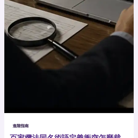
進階指南
百家纜法同名術語定義衝突怎麼裁