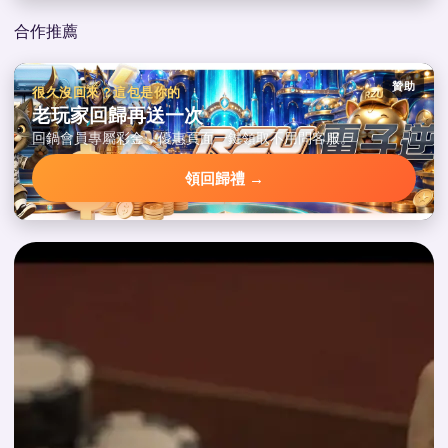
合作推薦
贊助
很久沒回來？這包是你的
老玩家回歸再送一次
回鍋會員專屬彩金，優惠頁面一鍵領取不用問客服。
領回歸禮 →