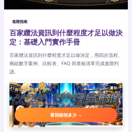
進階指南
百家纜法資訊到什麼程度才足以做決
定：基礎入門實作手冊
百家纜法資訊到什麼程度才足以做決定，用四步流程、
兩組數字案例、比較表、FAQ 與查核清單完成進階判
讀。
贊助
你現在卡在哪一階？
存越多送越多，階梯彩金
累積儲值達標自動解鎖對應彩金，階梯越高送越狠。
看我能領多少 →