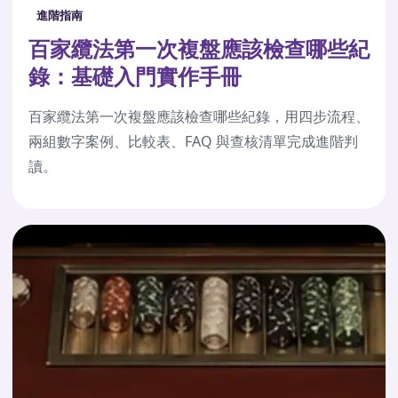
進階指南
百家纜法第一次複盤應該檢查哪些紀
錄：基礎入門實作手冊
百家纜法第一次複盤應該檢查哪些紀錄，用四步流程、
兩組數字案例、比較表、FAQ 與查核清單完成進階判
讀。