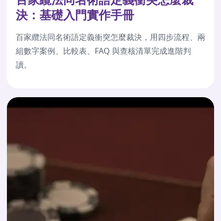
決：基礎入門實作手冊
百家纜法同名術語定義衝突怎麼裁決，用四步流程、兩
組數字案例、比較表、FAQ 與查核清單完成進階判
讀。