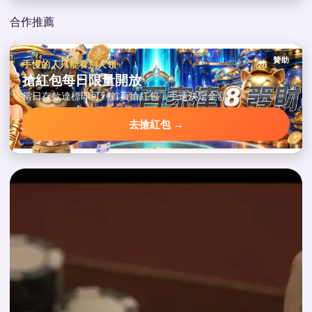
合作推薦
贊助
手慢的人只能看別人領
搶紅包每日限量開放
當日存款達標即可到首頁搶紅包，手速決定金額。
去搶紅包 →