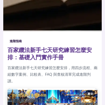
進階指南
百家纜法新手七天研究練習怎麼安
排：基礎入門實作手冊
百家纜法新手七天研究練習怎麼安排，用四步流程、兩
組數字案例、比較表、FAQ 與查核清單完成進階判
讀。
贊助
很久沒回來？這包是你的
老玩家回歸再送一次