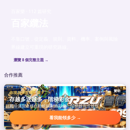
百家樂 · 112 篇研究
百家纜法
不靠口號，從定義、規則、資料、機率、案例與風險
界線建立可重現的研究路線。
瀏覽 8 個完整主題 →
合作推薦
贊助
你現在卡在哪一階？
存越多送越多，階梯彩金
累積儲值達標自動解鎖對應彩金，階梯越高送越狠。
看我能領多少 →