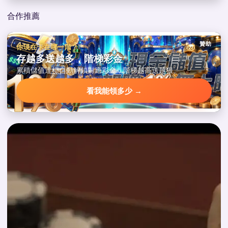
合作推薦
贊助
你現在卡在哪一階？
存越多送越多，階梯彩金
累積儲值達標自動解鎖對應彩金，階梯越高送越狠。
看我能領多少 →