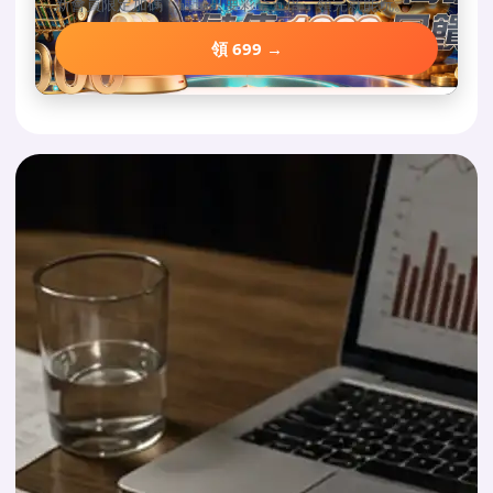
新會員限定加碼，碼量只要彩金五倍，領完就能玩。
領 699 →