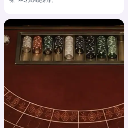
例、FAQ 與風險界線。